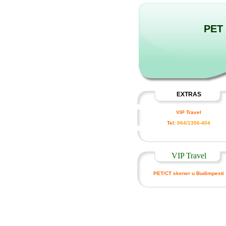
PET
EXTRAS
VIP Travel
Tel:
064/1356-404
VIP Travel
PET/CT skener u Budimpesti