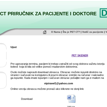
 CT PRIRUČNIK ZA PACIJENTE I DOKTORE
O Nama
|
Šta je PET CT?
|
Vodič za pacijente
|
V
Uput
PET SKENER
Pre ugovaranja termina, pacijent bi trebao zatražiti od svog doktora sažetu istoriju
bolesti
koja bi bila od velike pomoći mađarskim doktorima.
Ovde možete napraviti download obrasca. Obrazac možete ispuniti direktno na
stranici i sačuvati na kompjuteru ili prazni obrazac snimite na računar i naknadno
ga ispunite. Kada imate ispunjen i sačuvan obrazac pošaljite nam ga e-mailom na
viptravel1@yahoo.com
Online verziju obrasca možete pronaći ako kliknete ne donji link
Download