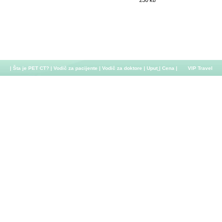
230 kb
|
Šta je PET CT?
|
Vodič za pacijente
|
Vodič za doktore
|
Uput
|
Cena
| VIP Travel