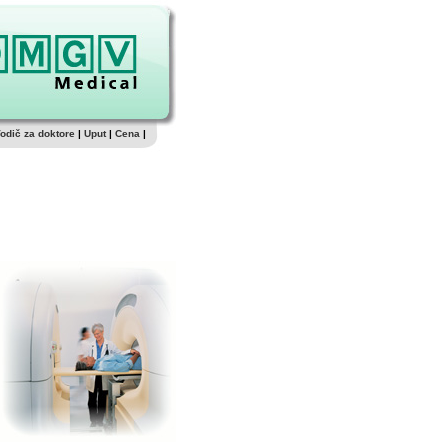
odič za doktore
|
Uput
|
Cena
|